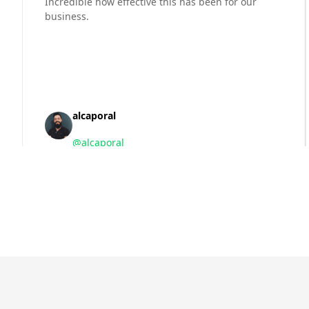
Incredible how effective this has been for our
business.
alcaporal
@
alcaporal