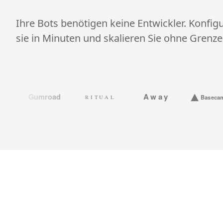
Ihre Bots benötigen keine Entwickler. Konfigu
sie in Minuten und skalieren Sie ohne Grenze
Away
t
Gumroad
Basecamp
RITUAL