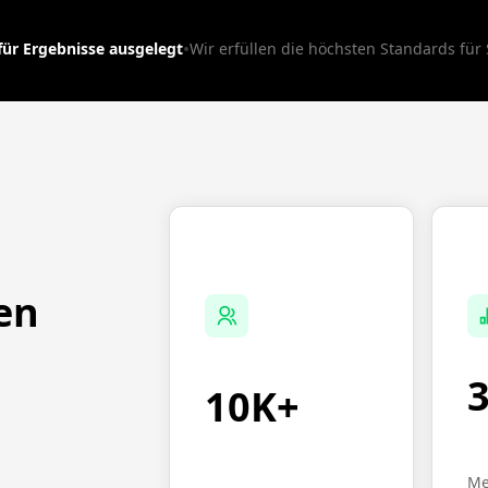
•
 für Ergebnisse ausgelegt
Wir erfüllen die höchsten Standards für
en
10K+
Me