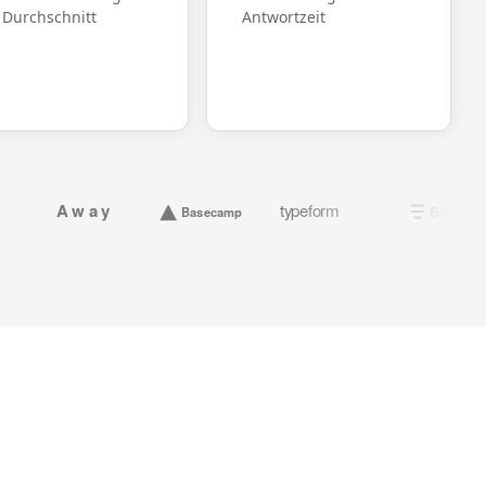
 Durchschnitt
Antwortzeit
Away
typeform
Gu
Buffer
Basecamp