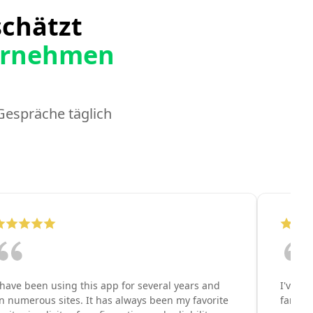
chätzt
ternehmen
Gespräche täglich
 have been using this app for several years and
I've b
n numerous sites. It has always been my favorite
far sup