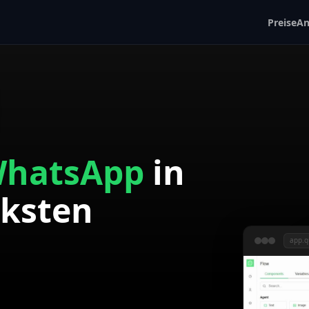
Preise
An
hatsApp
in
rksten
app.q