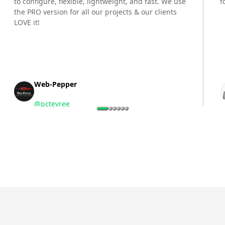
to configure, flexible, lightweight, and fast. We use
f
the PRO version for all our projects & our clients
LOVE it!
Web-Pepper
@
pctevree