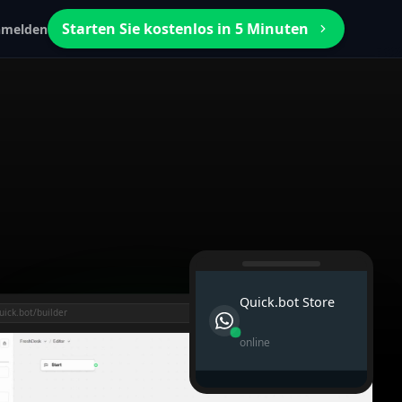
Starten Sie kostenlos in 5 Minuten
melden
Quick.bot Store
uick.bot/builder
online