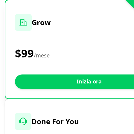
Grow
$99
/mese
Inizia ora
Done For You