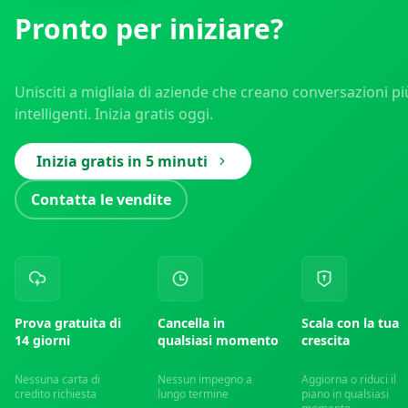
Pronto per iniziare?
Unisciti a migliaia di aziende che creano conversazioni pi
intelligenti. Inizia gratis oggi.
Inizia gratis in 5 minuti
Contatta le vendite
Prova gratuita di
Cancella in
Scala con la tua
14 giorni
qualsiasi momento
crescita
Nessuna carta di
Nessun impegno a
Aggiorna o riduci il
credito richiesta
lungo termine
piano in qualsiasi